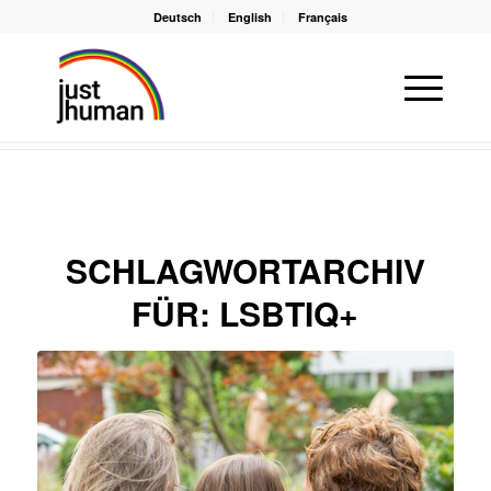
Deutsch
English
Français
Du bist hier:
Startseite
/
LSBTIQ+
SCHLAGWORTARCHIV
FÜR:
LSBTIQ+