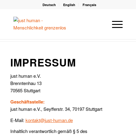
Deutsch
English
Français
Du bist hier:
Startseite
/
Impressum
IMPRESSUM
just human e.V.
Brenntenhau 13
70565 Stuttgart
Geschäftsstelle:
just human e.V., Seyfferstr. 34, 70197 Stuttgart
E-Mail:
kontakt
@just-human.de
Inhaltlich verantwortlich gemäß § 5 des