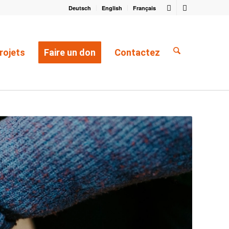
Deutsch
English
Français
rojets
Faire un don
Contactez
Vous êtes ici :
Accueil
/
Contactez