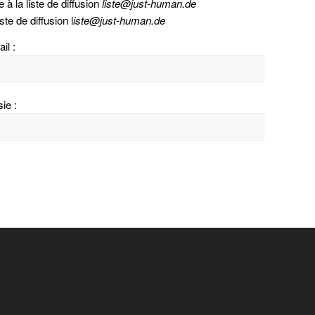
 à la liste de diffusion
liste@just-human.de
ste de diffusion l
iste@just-human.de
il :
ie :