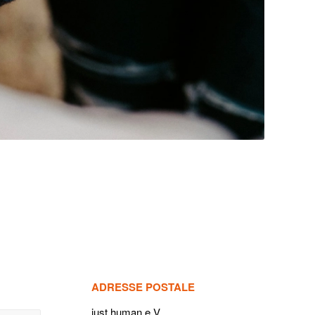
ADRESSE POSTALE
just human e.V.