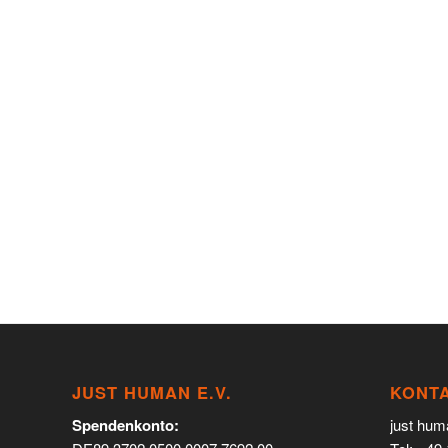
JUST HUMAN E.V.
KONT
Spendenkonto:
just hum