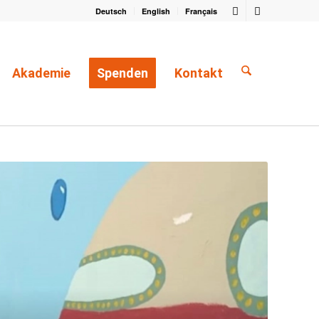
Deutsch
English
Français
Akademie
Spenden
Kontakt
rtseite
/
Schutz und Unterstützung beim Start in ein selbstbestimmtes Leben