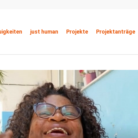
igkeiten
just human
Projekte
Projektanträge
Du bist hier:
Sta