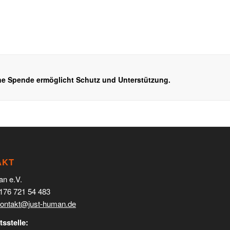
Deine Spende ermöglicht Schutz und Unterstützung.
AKT
an e.V.
 176 721 54 483
ontakt@just-human.de
sstelle: