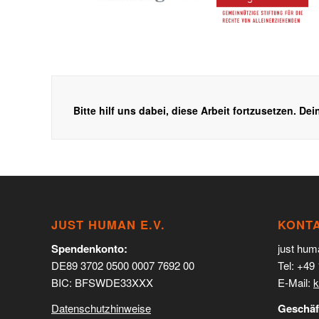
Bitte hilf uns dabei, diese Arbeit fortzusetzen. 
JUST HUMAN E.V.
KONT
Spendenkonto:
just hum
DE89 3702 0500 0007 7692 00
Tel: +49
BIC: BFSWDE33XXX
E-Mail:
k
Datenschutzhinweise
Geschäft